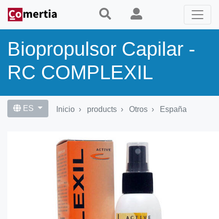
Pasar
al
contenido
principal
Biopropulsor Capilar -
RC COMPLEXIL
ES
Inicio
products
Otros
España