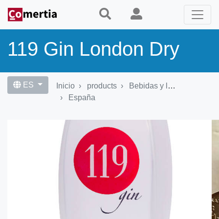
Pasar
al
contenido
principal
119 Gin London Dry
ES
Inicio
products
Bebidas y licores
España