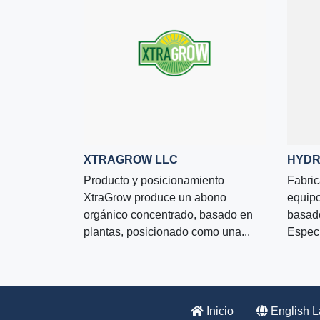
XTRAGROW LLC
HYDR
Producto y posicionamiento
Fabri
XtraGrow produce un abono
equipo
orgánico concentrado, basado en
basad
plantas, posicionado como una...
Especi
Inicio
English 