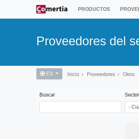
Pasar
PRODUCTOS
PROVE
al
contenido
principal
Proveedores del s
ES
Inicio
Proveedores
Otros
Buscar
Sector