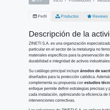
Inicio
Proveedores
Metalurgia no
Primary
Perfil
Productos
Reviews
tabs
Descripción de la activ
ZINETI S.A. es una organización especializada
particular en el sector de la metalurgia no fer
materiales específicos para la preservación de
durabilidad e integridad de activos industrial
Su catálogo principal incluye
ánodos de sacrif
diseñados para la protección catódica. Además
complementa su propuesta con
estudios técn
enfoque permite definir estrategias precisas y
cada instalación, optimizando la eficiencia de
intervenciones correctivas.