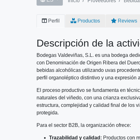
Inicio
Proveedores
Bebidas y l
Primary
Perfil
Productos
Reviews
tabs
Descripción de la activ
Bodegas Valdeviñas, S.L. es una bodega dedic
con Denominación de Origen Ribera del Duero.
bebidas alcohólicas utilizando uvas procedent
perfil organoléptico distintivo y una expresión 
El proceso productivo se fundamenta en técnica
naturales del viñedo, con una crianza exclusiv
estructura, complejidad y calidad final de los 
protegida.
Para el sector B2B, la organización ofrece:
Trazabilidad y calidad:
Productos con mé