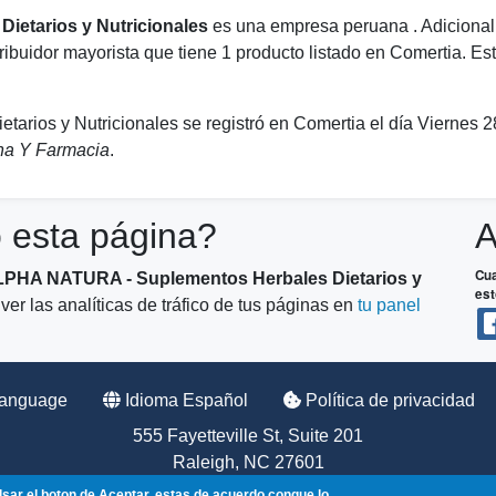
etarios y Nutricionales
es una empresa peruana . Adicion
tribuidor mayorista que tiene 1 producto listado en Comertia. 
rios y Nutricionales se registró en Comertia el día Viernes
na Y Farmacia
.
o esta página?
A
Cua
PHA NATURA - Suplementos Herbales Dietarios y
est
r las analíticas de tráfico de tus páginas en
tu panel
Language
Idioma Español
Política de privacidad
555 Fayetteville St, Suite 201
Raleigh, NC 27601
lsar el boton de Aceptar, estas de acuerdo conque lo