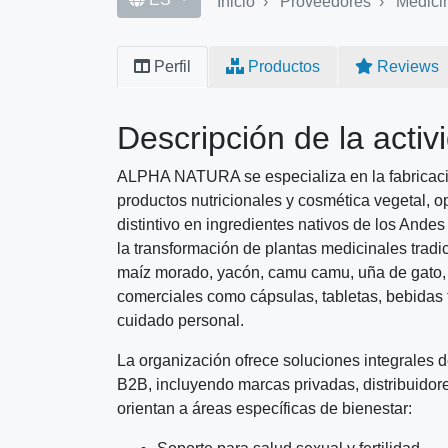
Inicio
Proveedores
Medicina y f
Primary
Perfil
Productos
Reviews
tabs
Descripción de la activ
ALPHA NATURA se especializa en la fabricació
productos nutricionales y cosmética vegetal,
distintivo en ingredientes nativos de los And
la transformación de plantas medicinales tra
maíz morado, yacón, camu camu, uña de gato, g
comerciales como cápsulas, tabletas, bebidas 
cuidado personal.
La organización ofrece soluciones integrales
B2B, incluyendo marcas privadas, distribuidore
orientan a áreas específicas de bienestar: