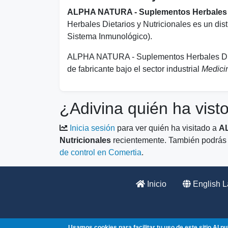
ALPHA NATURA - Suplementos Herbales Di
Herbales Dietarios y Nutricionales es un dis
Sistema Inmunológico).
ALPHA NATURA - Suplementos Herbales Dieta
de fabricante bajo el sector industrial
Medici
¿Adivina quién ha vist
Inicia sesión
para ver quién ha visitado a
AL
Nutricionales
recientemente. También podrás ve
de control en Comertia
.
Inicio
English 
Usamos cookies para facilitar tu uso de este sitio
Al pu