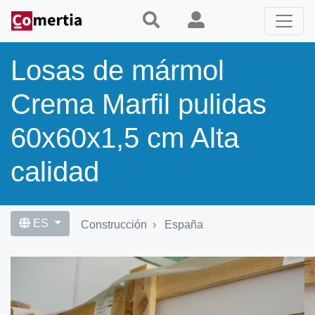
Pasar
al
contenido
principal
Losas de mármol
Crema Marfil pulidas
60x60x1,5 cm Alta
calidad
ES
Construcción
España