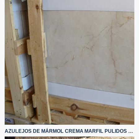
AZULEJOS DE MÁRMOL CREMA MARFIL PULIDOS 60X60X1,5 CM BAJA CALIDAD