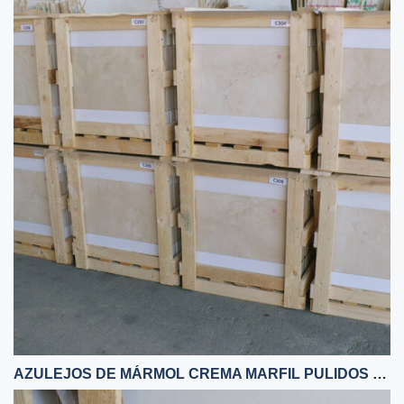
AZULEJOS DE MÁRMOL CREMA MARFIL PULIDOS 60X60X1,5 CM BAJA CALIDAD