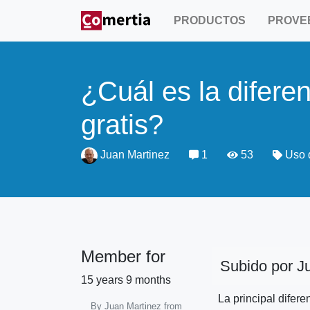
Pasar
PRODUCTOS
PROVE
al
contenido
principal
¿Cuál es la difere
gratis?
Juan Martinez
1
53
Uso 
Member for
Subido por
J
15 years 9 months
La
La principal difer
By Juan Martinez from