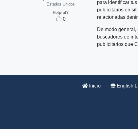
para identificar tu
Estados Unidos
principal
publicitarios en si
Helpful?
diferencia
relacionadas dent
0
es…
De modo general, e
buscadores de inte
publicitarios que 
Inicio
English 