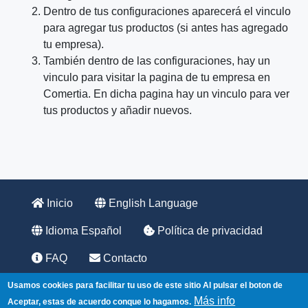
Dentro de tus configuraciones aparecerá el vinculo
para agregar tus productos (si antes has agregado
tu empresa).
También dentro de las configuraciones, hay un
vinculo para visitar la pagina de tu empresa en
Comertia. En dicha pagina hay un vinculo para ver
tus productos y añadir nuevos.
Inicio
English Language
Idioma Español
Política de privacidad
FAQ
Contacto
555 Fayetteville St, Suite 201
Usamos cookies para facilitar tu uso de este sitio
Al pulsar el boton de
Raleigh, NC 27601
Más info
Aceptar, estas de acuerdo conque lo hagamos.