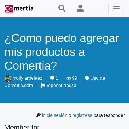
Pasar
al
contenido
principal
¿Como puedo agregar
mis productos a
Comertia?
molly arbelaez
1
99
Uso de
Comertia.com
reportar abuso
Inicie sesión
o
regístrese
para responder
Member for