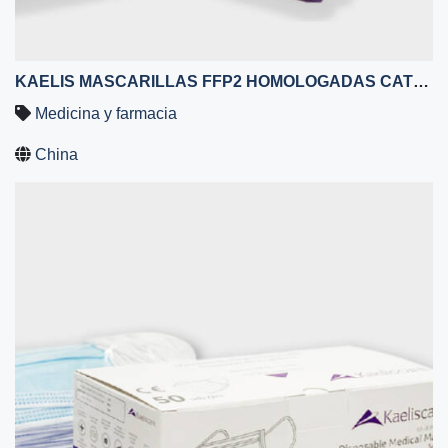
KAELIS MASCARILLAS FFP2 HOMOLOGADAS CATEGORIA III - CAJA 25 MASCARILLAS – SIN GRAFENO – BANDAS ELÁSTICAS CON SALVAOREJAS - 5 CAPAS ALTA FILTRACIÓN
Medicina y farmacia
China