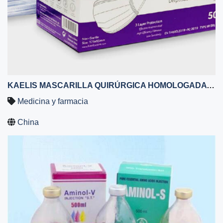
KAELIS MASCARILLA QUIRÚRGICA HOMOLOGADA TIPO IIR – CAJA 50 UNIDADES - MASCARILLAS DESECHABLES - SIN GRAFENO – EFICACIA DE FILTRACIÓN ≥ 98% - 3 CAPAS
Medicina y farmacia
China