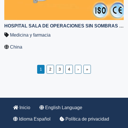
HOSPITAL SALA DE OPERACIONES SIN SOMBRAS LUZ QUIRÚRGICA ME500 LUZ QUIRÚRGICA
Medicina y farmacia
China
Paginación
Página
1
Page
2
Page
3
Page
4
Siguiente
›
Última
»
actual
página
página
Inicio
English Language
Idioma Español
Política de privacidad