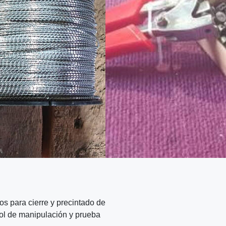
8308, de metal común (exc. c
País de Origen:
España
Sector Industrial:
Otros
contacta al vende
reportar abuso
s para cierre y precintado de
ol de manipulación y prueba