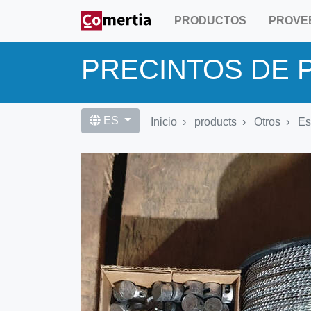
Pasar
PRODUCTOS
PROVE
al
contenido
principal
PRECINTOS DE 
ES
Inicio
products
Otros
Es