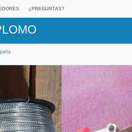
EDORES
¿PREGUNTAS?
PLOMO
paña
Característica
Sistema Armonizado (HS)
HS 830890: Cierres, montura
cierre sin cerradura, hebillas,
hebillas cierre y artículos simi
metal común, para prendas d
vestir, calzado, toldos,
marroquinería y demás, incl. 
partes de artículos de la parti