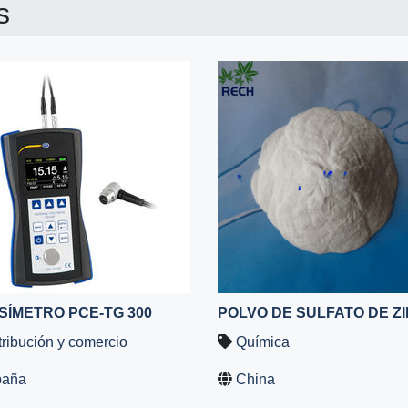
s
SÍMETRO PCE-TG 300
tribución y comercio
Química
paña
China