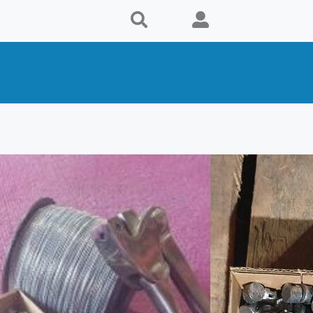
s
Proveedor
s
l., de
e
las
da