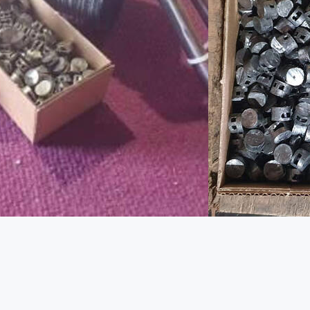
orchet
PLOMOS ANDALUCIA SL
País:
España
dor
Teléfono:
+34 634 64 63 37
Sitio web
https://www.ploansal.com/