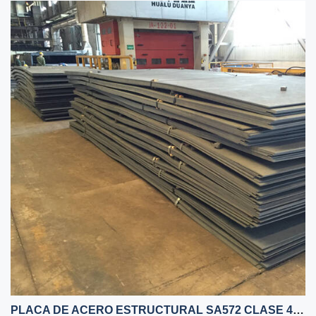
PLACA DE ACERO ESTRUCTURAL SA572 CLASE 42 [290] EN CHINA